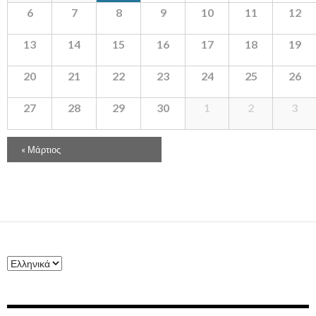
β
6
7
8
9
10
11
12
ο
13
14
15
16
λ
17
18
19
ώ
20
21
22
23
24
25
26
ν
Ε
27
28
29
30
1
2
3
κ
δ
Π
ή
«
Μάρτιος
λ
λ
ο
ω
η
σ
γ
η
ό
ς
ς
Μ
ή
ν
α