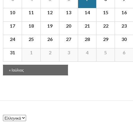
β
ο
10
11
12
13
14
15
16
λ
17
18
19
20
ώ
21
22
23
ν
24
25
26
27
28
29
30
Ε
κ
31
1
2
3
4
5
6
δ
ή
Π
λ
«
Ιούλιος
λ
ω
ο
σ
η
η
γ
ς
ό
ς
Μ
ή
ν